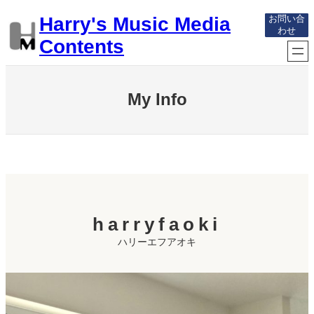
内
Harry's Music Media
お問い合
容
わせ
を
Contents
ス
キ
ッ
プ
My Info
harryfaoki
ハリーエフアオキ